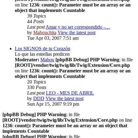
on line
1236
:
count(): Parameter must be an array or an
object that implements Countable
39
Topics
44
Posts
Last post
Amar y no ser correspondido -…
by
Mabouchita
View the latest post
Tue Apr 03, 2007 7:51 am
Los SIGNOS de tu Corazón
Lo que las estrellas predicen
Moderator:
Mabou
[phpBB Debug] PHP Warning
: in file
[ROOT]/vendor/twig/twig/lib/Twig/Extension/Core.php
on line
1236
:
count(): Parameter must be an array or an
object that implements Countable
20
Topics
330
Posts
Last post
LEO - MES DE ABRIL
by
DDD
View the latest post
Sun Apr 15, 2007 9:19 pm
[phpBB Debug] PHP Warning
: in file
[ROOT]/vendor/twig/twig/lib/Twig/Extension/Core.php
on line
1236
:
count(): Parameter must be an array or an object that
implements Countable
[phpBB Debug] PHP Warning
: in file