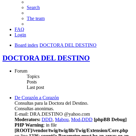
Search
The team
FAQ
Login
Board index
DOCTORA DEL DESTINO
DOCTORA DEL DESTINO
Forum
Topics
Posts
Last post
De Corazón a Corazón
Consultas para la Doctora del Destino.
Consultas anonimas.
E-mail: DRA.DESTINO @yahoo.com
Moderators:
DDD
,
Mabou
,
Mod-DDD
[phpBB Debug]
PHP Warning
: in file
[ROOT]/vendor/twig/twig/lib/Twig/Extension/Core.php
on line
1236
:
count(): Parameter must be an array or an