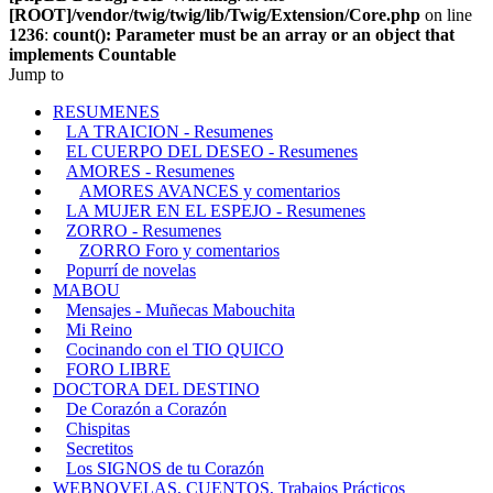
[ROOT]/vendor/twig/twig/lib/Twig/Extension/Core.php
on line
1236
:
count(): Parameter must be an array or an object that
implements Countable
Jump to
RESUMENES
LA TRAICION - Resumenes
EL CUERPO DEL DESEO - Resumenes
AMORES - Resumenes
AMORES AVANCES y comentarios
LA MUJER EN EL ESPEJO - Resumenes
ZORRO - Resumenes
ZORRO Foro y comentarios
Popurrí de novelas
MABOU
Mensajes - Muñecas Mabouchita
Mi Reino
Cocinando con el TIO QUICO
FORO LIBRE
DOCTORA DEL DESTINO
De Corazón a Corazón
Chispitas
Secretitos
Los SIGNOS de tu Corazón
WEBNOVELAS, CUENTOS, Trabajos Prácticos