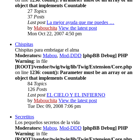
object that implements Countable
27
Topics
37
Posts
Last post
La mejor ayuda que me puedes …
by
Mabouchita
View the latest post
Mon Oct 22, 2007 4:50 pm
Chispitas
Chispitas para embriagar el alma
Moderators:
Mabou
,
Mod-DDD
[phpBB Debug] PHP
Warning
: in file
[ROOT]/vendor/twig/twig/lib/Twig/Extension/Core.php
on line
1236
:
count(): Parameter must be an array or an
object that implements Countable
84
Topics
126
Posts
Last post
EL CIELO Y EL INFIERNO
by
Mabouchita
View the latest post
Tue Dec 09, 2008 7:06 pm
Secretitos
Los pequeños secretos de la vida
Moderators:
Mabou
,
Mod-DDD
[phpBB Debug] PHP
Warning
: in file
[ROOT]/vendor/twig/twig/lib/Twig/Extension/Core.php